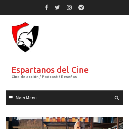
Skip
to
content
Espartanos del Cine
Cine de acción / Podcast / Reseñas
Main Menu