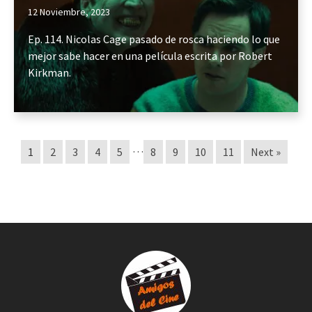
12 Noviembre, 2023
Ep. 114. Nicolas Cage pasado de rosca haciendo lo que
mejor sabe hacer en una película escrita por Robert
Kirkman.
…
1
2
3
4
5
8
9
10
11
Next »