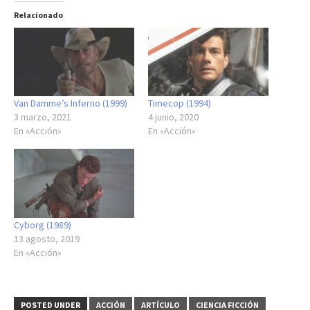
Relacionado
Van Damme’s Inferno (1999)
Timecop (1994)
3 marzo, 2021
4 junio, 2020
En «Acción»
En «Acción»
Cyborg (1989)
13 agosto, 2019
En «Acción»
POSTED UNDER
ACCIÓN
ARTÍCULO
CIENCIA FICCIÓN