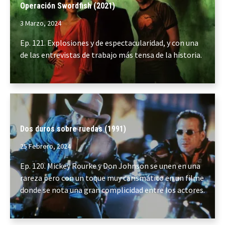
Operación Swordfish (2021)
3 Marzo, 2024
Ep. 121. Explosiones y de espectacularidad, y con una
de las entrevistas de trabajo más tensa de la historia.
Dos duros sobre ruedas (1991)
25 Febrero, 2024
Ep. 120. Mickey Rourke y Don Johnson se unen en una
rareza pero con un toque muy carismático en un filme
donde se nota una gran complicidad entre los actores.