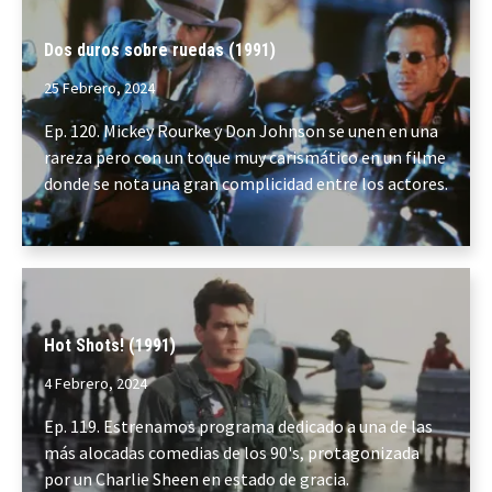
Dos duros sobre ruedas (1991)
25 Febrero, 2024
Ep. 120. Mickey Rourke y Don Johnson se unen en una
rareza pero con un toque muy carismático en un filme
donde se nota una gran complicidad entre los actores.
Hot Shots! (1991)
4 Febrero, 2024
Ep. 119. Estrenamos programa dedicado a una de las
más alocadas comedias de los 90's, protagonizada
por un Charlie Sheen en estado de gracia.