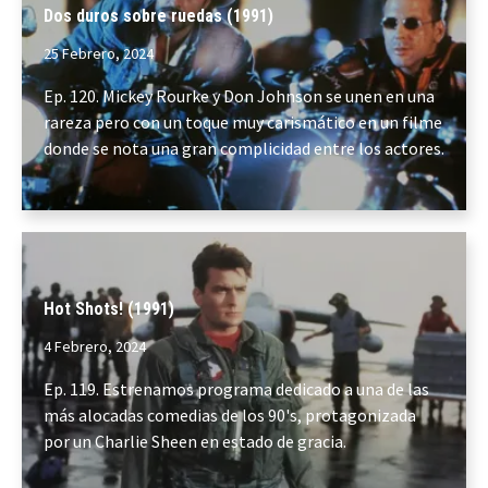
Dos duros sobre ruedas (1991)
25 Febrero, 2024
Ep. 120. Mickey Rourke y Don Johnson se unen en una
rareza pero con un toque muy carismático en un filme
donde se nota una gran complicidad entre los actores.
Hot Shots! (1991)
4 Febrero, 2024
Ep. 119. Estrenamos programa dedicado a una de las
más alocadas comedias de los 90's, protagonizada
por un Charlie Sheen en estado de gracia.