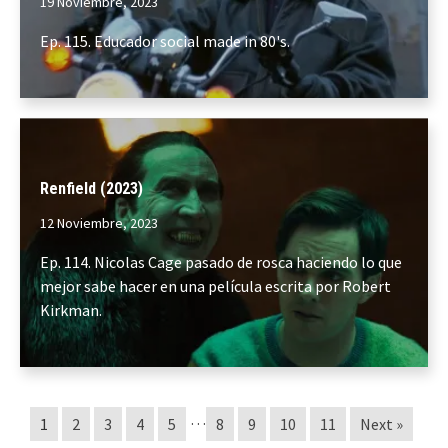
19 Noviembre, 2023
Ep. 115. Educador social made in 80's.
Renfield (2023)
12 Noviembre, 2023
Ep. 114. Nicolas Cage pasado de rosca haciendo lo que
mejor sabe hacer en una película escrita por Robert
Kirkman.
…
1
2
3
4
5
8
9
10
11
Next »