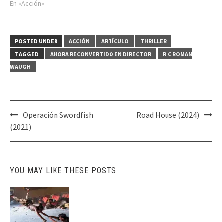
En «Acción»
POSTED UNDER
ACCIÓN
ARTÍCULO
THRILLER
TAGGED
AHORA RECONVERTIDO EN DIRECTOR
RIC ROMAN
WAUGH
Post
Operación Swordfish
Road House (2024)
navigation
(2021)
YOU MAY LIKE THESE POSTS