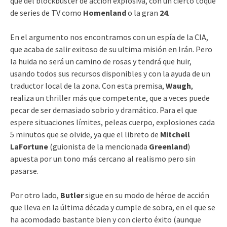
que del blockbuster de acción explosiva, con un cierto toque
de series de TV como
Homenland
o la gran
24
.
En el argumento nos encontramos con un espía de la CIA,
que acaba de salir exitoso de su ultima misión en Irán. Pero
la huida no será un camino de rosas y tendrá que huir,
usando todos sus recursos disponibles y con la ayuda de un
traductor local de la zona. Con esta premisa,
Waugh
,
realiza un thriller más que competente, que a veces puede
pecar de ser demasiado sobrio y dramático. Para el que
espere situaciones límites, peleas cuerpo, explosiones cada
5 minutos que se olvide, ya que el libreto de
Mitchell
LaFortune
(guionista de la mencionada
Greenland
)
apuesta por un tono más cercano al realismo pero sin
pasarse.
Por otro lado,
Butler
sigue en su modo de héroe de acción
que lleva en la última década y cumple de sobra, en el que se
ha acomodado bastante bien y con cierto éxito (aunque