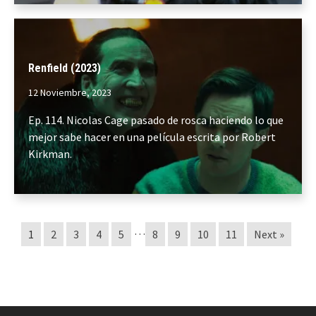
Renfield (2023)
12 Noviembre, 2023
Ep. 114. Nicolas Cage pasado de rosca haciendo lo que
mejor sabe hacer en una película escrita por Robert
Kirkman.
…
1
2
3
4
5
8
9
10
11
Next »