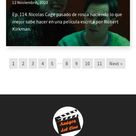
12 Noviembre, 2023
Ep. 114. Nicolas Cage pasado de rosca haciendo lo que
mejor sabe hacer en una película escrita por Robert
Kirkman.
…
1
2
3
4
5
8
9
10
11
Next »