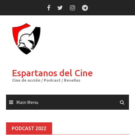
Skip
to
content
Espartanos del Cine
Cine de acción / Podcast / Reseñas
Main Menu
PODCAST 2022