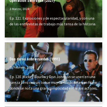
Operación Swordfish (2021)
3 Marzo, 2024
Ep. 121. Explosiones y de espectacularidad, y con una
de las entrevistas de trabajo más tensa de la historia.
Dos duros sobre ruedas (1991)
25 Febrero, 2024
Ep. 120. Mickey Rourke y Don Johnson se unen en una
rareza pero con un toque muy carismático en un filme
donde se nota una gran complicidad entre los actores.