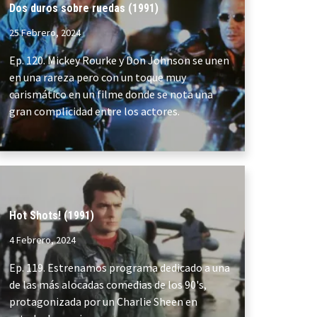
Dos duros sobre ruedas (1991)
25 Febrero, 2024
Ep. 120. Mickey Rourke y Don Johnson se unen
en una rareza pero con un toque muy
carismático en un filme donde se nota una
gran complicidad entre los actores.
Hot Shots! (1991)
4 Febrero, 2024
Ep. 119. Estrenamos programa dedicado a una
de las más alocadas comedias de los 90's,
protagonizada por un Charlie Sheen en