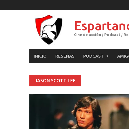
Skip
to
content
Espartan
Cine de acción / Podcast / R
INICIO
RESEÑAS
PODCAST
AMIG
JASON SCOTT LEE