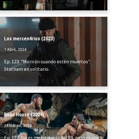
Los mercen4rios (2023)
7 Abril, 2024
Ep. 123. "Morirán cuando estén muertos".
Statham en solitario.
Road House (2024)
24 Marzo, 2024
Ep. 122. No es mejor que la del 89, pero es una