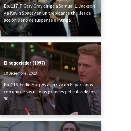
Ep. 117. F. Gary Gray dirige a Samuel L. Jackson
y a Kevin Spacey en un trepidante thriller de
acción lleno de suspense e intriga.
El negociador (1997)
10 Diciembre, 2023
Ep. 116. Eddie Murphy aterriza en Espartanos
con una de sus útimas grandes películas de los
90's.