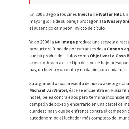
En 2002 llego a los cines
Invicto
de
Walter Hill
. Un
mayor gloria de su pareja protagonista
Wesley Sn
el autentico campeón invicto de título.
Ya en 2006 la
Nu Image
produce una secuela direct
productora fundada por currantes de la
Cannon
y 
que ha producido títulos como
Objetivo: La Casa 
acostumbrado a este tipo de cine de bajo presupuest
hay, un bueno y un malo y no da pie para nada más.
Su argumento nos presenta de nuevo a George Ch
Michael Jai White
), éste se encuentra en Rusia fi
hotel, pelea contra ellos pero termina inconsciente
campeón de boxeo y encerrarlo en una cárcel de má
clandestinas y que se enfrente contra el campeón d
autodenomina el luchador más completo del mund