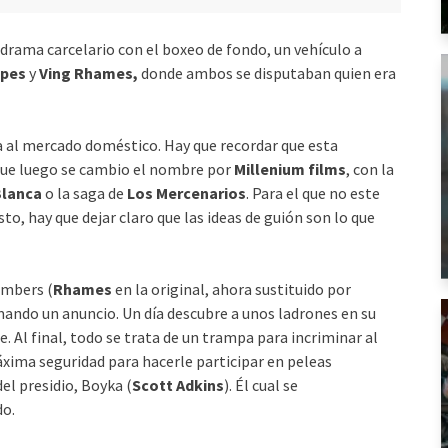
 drama carcelario con el boxeo de fondo, un vehículo a
ipes
y
Ving Rhames,
donde ambos se disputaban quien era
a al mercado doméstico. Hay que recordar que esta
que luego se cambio el nombre por
Millenium films
, con la
Blanca
o la saga de
Los Mercenarios
. Para el que no este
o, hay que dejar claro que las ideas de guión son lo que
ambers (
Rhames
en la original, ahora sustituido por
lmando un anuncio. Un día descubre a unos ladrones en su
. Al final, todo se trata de un trampa para incriminar al
xima seguridad para hacerle participar en peleas
el presidio, Boyka (
Scott Adkins
). Él cual se
o.