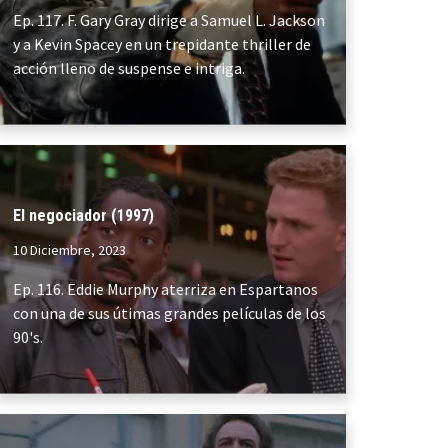
Ep. 117. F. Gary Gray dirige a Samuel L. Jackson
y a Kevin Spacey en un trepidante thriller de
acción lleno de suspense e intriga.
El negociador (1997)
10 Diciembre, 2023
Ep. 116. Eddie Murphy aterriza en Espartanos
con una de sus útimas grandes películas de los
90's.