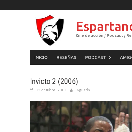
Skip
to
content
Espartan
Cine de acción / Podcast / R
INICIO
RESEÑAS
PODCAST
AMIG
Invicto 2 (2006)
15 octubre, 2018
Agustín