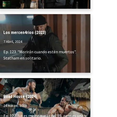
Los mercen4rios (2023)
7 Abril, 2024
Ep. 123. "Morirán cuando estén muertos".
Statham en solitario.
Road House (2024)
24 Marzo, 2024
Ep. 122. No es mejor que la del 89, pero es una