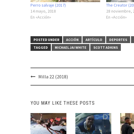
Perro salvaje (2017)
The Creator (20
14 mayo, 2018
28 noviembre, 
En «Acción»
En «Acción»
POSTED UNDER
ACCIÓN
ARTÍCULO
DEPORTES
TAGGED
MICHAEL JAI WHITE
SCOTT ADKINS
Post
Milla 22 (2018)
navigation
YOU MAY LIKE THESE POSTS