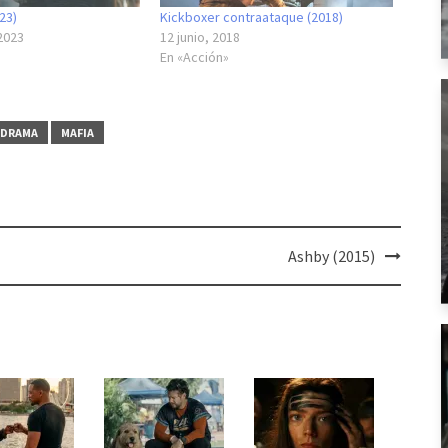
23)
Kickboxer contraataque (2018)
2023
12 junio, 2018
En «Acción»
DRAMA
MAFIA
Ashby (2015)