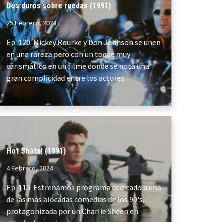
Dos duros sobre ruedas (1991)
25 Febrero, 2024
Ep. 120. Mickey Rourke y Don Johnson se unen
en una rareza pero con un toque muy
carismático en un filme donde se nota una
gran complicidad entre los actores.
Hot Shots! (1991)
4 Febrero, 2024
Ep. 119. Estrenamos programa dedicado a una
de las más alocadas comedias de los 90's,
protagonizada por un Charlie Sheen en