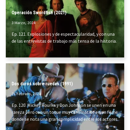
Operación Swordfish (2021)
3 Marzo, 2024
Ep. 121. Explosiones y de espectacularidad, y con una
de las entrevistas de trabajo más tensa de la historia.
Dos duros sobre ruedas (1991)
25 Febrero, 2024
Ep. 120. Mickey Rourke y Don Johnson se unen en una
rareza pero con un toque muy carismático en un filme
donde se nota una gran complicidad entre los actores.