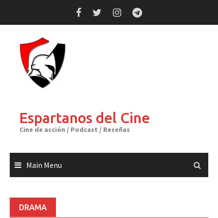
Skip
to
content
Espartanos del Cine
Cine de acción / Podcast / Reseñas
Main Menu
DRAMA