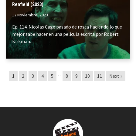
Renfield (2023)
12 Noviembre, 2023
Ep. 114. Nicolas Cage pasado de rosca haciendo lo que
mejor sabe hacer en una película escrita por Robert
Kirkman.
…
1
2
3
4
5
8
9
10
11
Next »