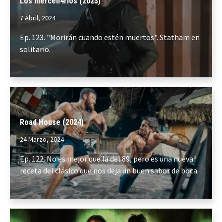
Los mercen4rios (2023)
7 Abril, 2024
Ep. 123. "Morirán cuando estén muertos". Statham en
solitario.
Road House (2024)
24 Marzo, 2024
Ep. 122. No es mejor que la del 89, pero es una nueva
receta del clásico que nos deja un buen sabor de boca.