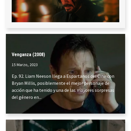
RMdLLiF?si=V0f9HfV5Qei6J9EBkxqfTw
<div class="robots-nocontent...
Venganza (2008)
15 Marzo, 2023
Ep. 92. Liam Neeson llega a Espartanos del Cine con
Bryan Millis, posiblemente el mejor personaje de
acción que ha tenido y una de las mayores sorpresas
del género en...