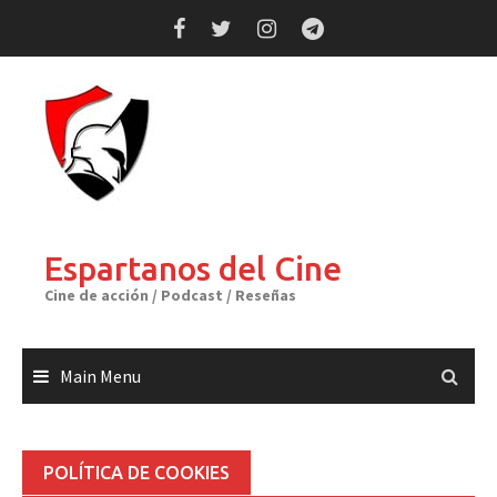
Skip
to
content
Espartanos del Cine
Cine de acción / Podcast / Reseñas
Main Menu
POLÍTICA DE COOKIES