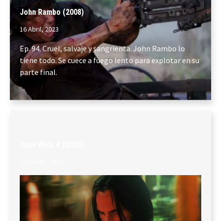
John Rambo (2008)
16 Abril, 2023
Ep. 94. Cruel, salvaje y sangrienta. John Rambo lo
tiene todo. Se cuece a fuego lento para explotar en su
parte final.
John Wick 4 (2023)
27 Marzo, 2023
Ep. 93. Volvemos con John Wick 4, una de las mejores
películas de acción de los últimos tiempos. Una obra
de arte del género dificilmente superable.
https://open.spotify.com/episode/2fybs7ubm4z2aMC