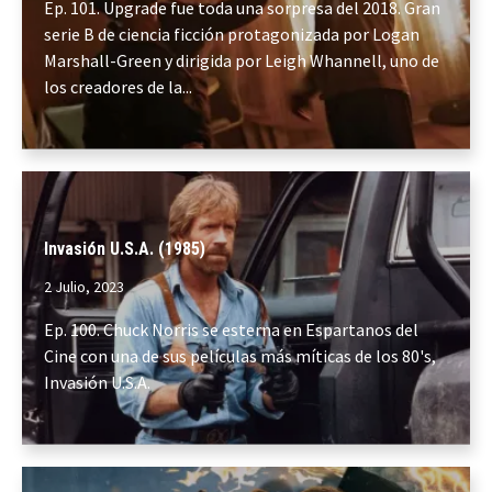
Ep. 101. Upgrade fue toda una sorpresa del 2018. Gran
serie B de ciencia ficción protagonizada por Logan
Marshall-Green y dirigida por Leigh Whannell, uno de
los creadores de la...
Invasión U.S.A. (1985)
2 Julio, 2023
Ep. 100. Chuck Norris se esterna en Espartanos del
Cine con una de sus películas más míticas de los 80's,
Invasión U.S.A.