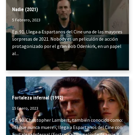
Nadie (2021)
5 Febrero, 2023
Ep. 91. Llega a Espartanos del Cine una de las mayores
sorpresas de 2021. Nobody es un peliculón de acción
protagonizado por el gran Bob Odenkirk, en un papel
al...
Fortaleza infernal (1992)
15 Enero, 2023
Ep. 90. Christopher Lambert, también conocido como:
«El que nunca muere», llega a Espartanos del Cine con
Fortaleza Infernal (Fortress). Una película de serie B