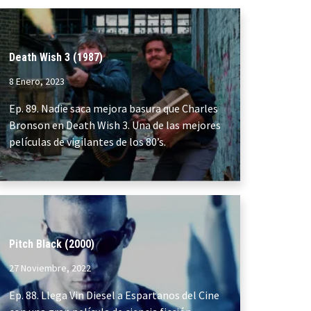
Death Wish 3 (1987)
8 Enero, 2023
Ep. 89. Nadie saca mejora basura que Charles
Bronson en Death Wish 3. Una de las mejores
películas de vigilantes de los 80’s.
Pitch Black (2000)
27 Noviembre, 2022
Ep. 88. Llega Vin Diesel a Espartanos del Cine