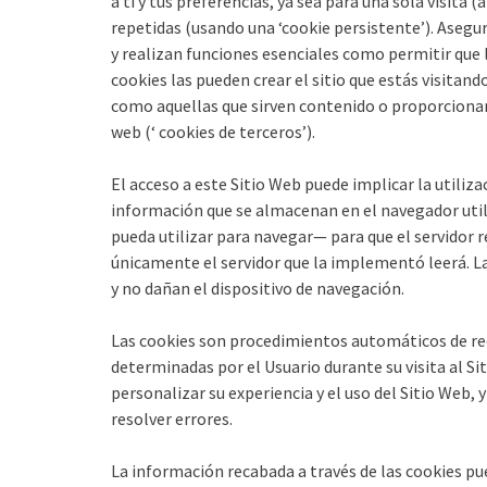
a ti y tus preferencias, ya sea para una sola visita (
repetidas (usando una ‘cookie persistente’). Asegur
y realizan funciones esenciales como permitir que
cookies las pueden crear el sitio que estás visitand
como aquellas que sirven contenido o proporcionan s
web (‘ cookies de terceros’).
El acceso a este Sitio Web puede implicar la utiliz
información que se almacenan en el navegador util
pueda utilizar para navegar— para que el servidor 
únicamente el servidor que la implementó leerá. La
y no dañan el dispositivo de navegación.
Las cookies son procedimientos automáticos de rec
determinadas por el Usuario durante su visita al Si
personalizar su experiencia y el uso del Sitio Web, 
resolver errores.
La información recabada a través de las cookies puede