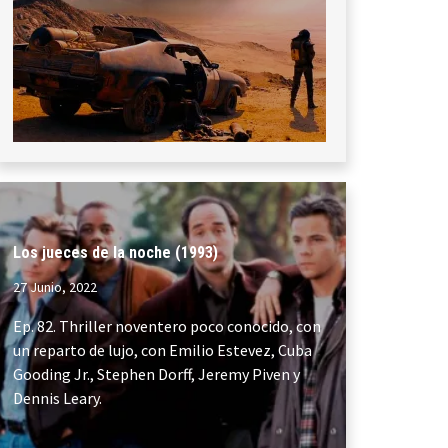
Ep. 83. Volvemos pisando el acelerador con
una de las mejores películas de acción de
todos los tiempos. No os lo perdáis.
Comparte...
Los jueces de la noche (1993)
27 Junio, 2022
Ep. 82. Thriller noventero poco conocido, con
un reparto de lujo, con Emilio Estevez, Cuba
Gooding Jr., Stephen Dorff, Jeremy Piven y
Dennis Leary.