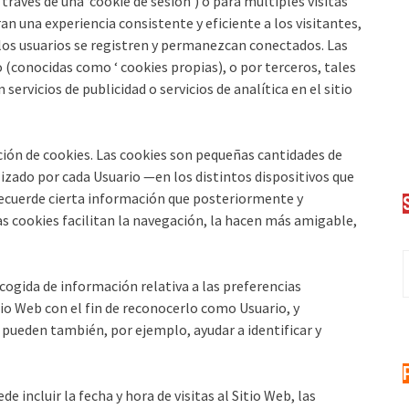
a través de una ‘cookie de sesión’) o para múltiples visitas
an una experiencia consistente y eficiente a los visitantes,
 los usuarios se registren y permanezcan conectados. Las
o (conocidas como ‘ cookies propias), o por terceros, tales
ervicios de publicidad o servicios de analítica en el sitio
ación de cookies. Las cookies son pequeñas cantidades de
izado por cada Usuario —en los distintos dispositivos que
recuerde cierta información que posteriormente y
s cookies facilitan la navegación, la hacen más amigable,
Es
ogida de información relativa a las preferencias
tio Web con el fin de reconocerlo como Usuario, y
y pueden también, por ejemplo, ayudar a identificar y
 incluir la fecha y hora de visitas al Sitio Web, las