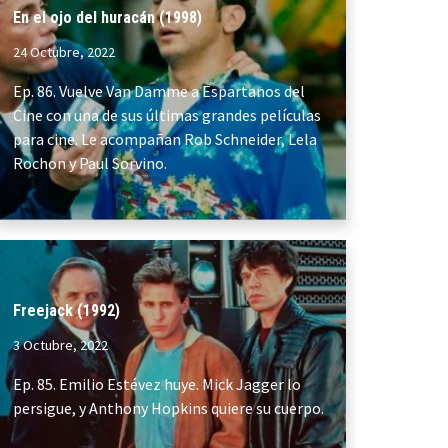
En el ojo del huracán (1998)
24 Octubre, 2022
Ep. 86. Vuelve Van Damme a Espartanos del
Cine con una de sus últimas grandes películas
para cine. Le acompañan Rob Schneider, Lela
Rochon y Paul Sorvino.
Freejack (1992)
3 Octubre, 2022
Ep. 85. Emilio Estévez huye. Mick Jagger lo
persigue, y Anthony Hopkins quiere su cuerpo.