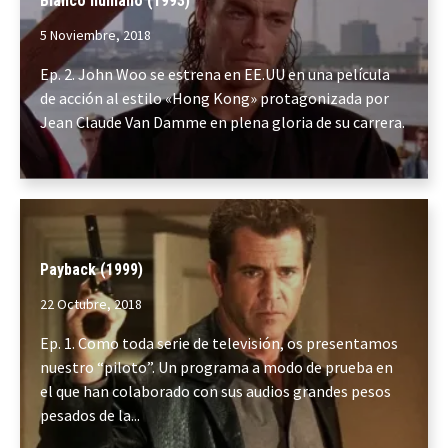
Blanco humano (1993)
5 Noviembre, 2018
Ep. 2. John Woo se estrena en EE.UU en una película
de acción al estilo «Hong Kong» protagonizada por
Jean Claude Van Damme en plena gloria de su carrera.
Payback (1999)
22 Octubre, 2018
Ep. 1. Como toda serie de televisión, os presentamos
nuestro “piloto”. Un programa a modo de prueba en
el que han colaborado con sus audios grandes pesos
pesados de la...