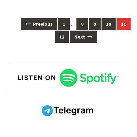
Posts
Previous
1
…
8
9
10
11
navigation
12
Next