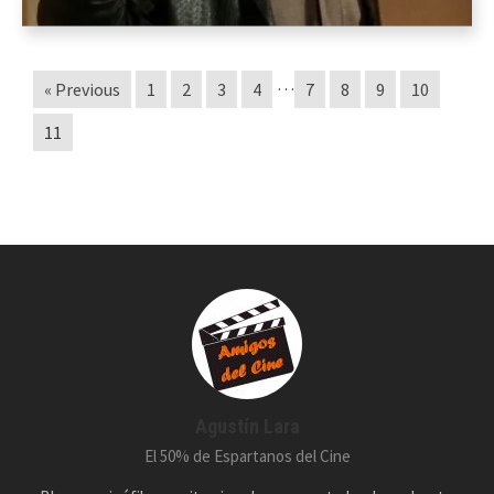
…
« Previous
1
2
3
4
7
8
9
10
11
Agustín Lara
El 50% de Espartanos del Cine