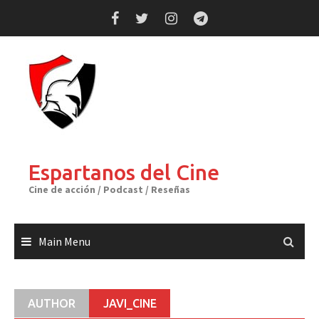
Skip
to
content
Espartanos del Cine
Cine de acción / Podcast / Reseñas
Main Menu
AUTHOR
JAVI_CINE