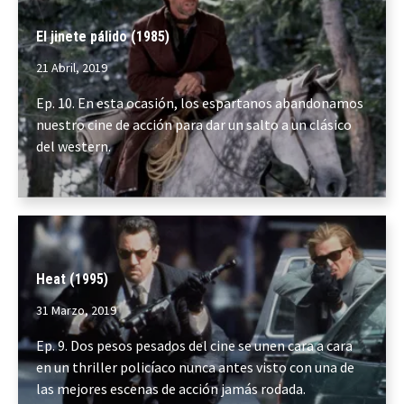
El jinete pálido (1985)
21 Abril, 2019
Ep. 10. En esta ocasión, los espartanos abandonamos
nuestro cine de acción para dar un salto a un clásico
del western.
Heat (1995)
31 Marzo, 2019
Ep. 9. Dos pesos pesados del cine se unen cara a cara
en un thriller policíaco nunca antes visto con una de
las mejores escenas de acción jamás rodada.