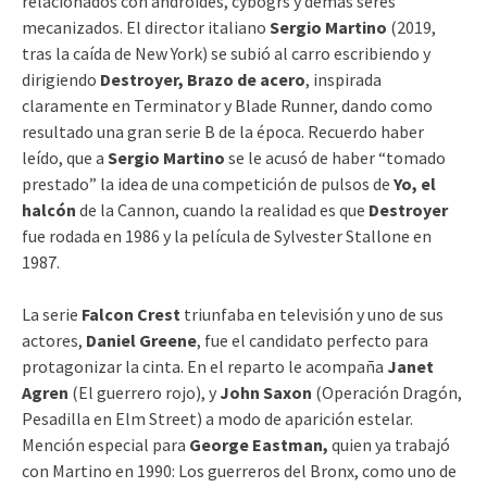
relacionados con androides, cybogrs y demás seres
mecanizados. El director italiano
Sergio Martino
(2019,
tras la caída de New York) se subió al carro escribiendo y
dirigiendo
Destroyer, Brazo de acero
, inspirada
claramente en Terminator y Blade Runner, dando como
resultado una gran serie B de la época. Recuerdo haber
leído, que a
Sergio Martino
se le acusó de haber “tomado
prestado” la idea de una competición de pulsos de
Yo, el
halcón
de la Cannon, cuando la realidad es que
Destroyer
fue rodada en 1986 y la película de Sylvester Stallone en
1987.
La serie
Falcon Crest
triunfaba en televisión y uno de sus
actores,
Daniel Greene
, fue el candidato perfecto para
protagonizar la cinta. En el reparto le acompaña
Janet
Agren
(El guerrero rojo), y
John Saxon
(Operación Dragón,
Pesadilla en Elm Street) a modo de aparición estelar.
Mención especial para
George Eastman,
quien ya trabajó
con Martino en 1990: Los guerreros del Bronx, como uno de