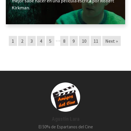
mejor sabe hacer en una película escrita por Robert
Kirkman.
…
1
2
3
4
5
8
9
10
11
Next »
Agustín Lara
El 50% de Espartanos del Cine