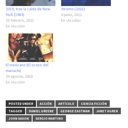
2019, tras la caída de New
Xtremo (2021)
York (1983)
6 junio, 2021
25 febrero, 2021
En «Acción»
En «Acción»
El mexicano (El ocaso del
mariachi)
20 agosto, 2018
En «Acción»
POSTED UNDER
ACCIÓN
ARTÍCULO
CIENCIA FICCIÓN
TAGGED
DANIEL GREENE
GEORGE EASTMAN
JANET AGREN
JOHN SAXON
SERGIO MARTINO