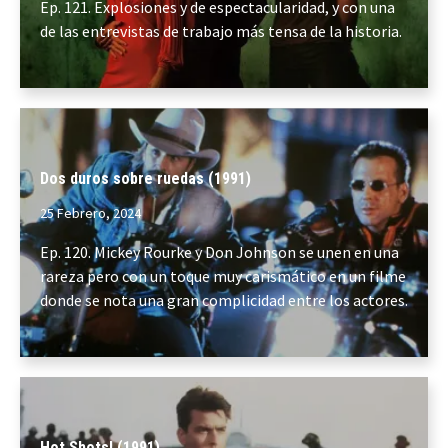
Ep. 121. Explosiones y de espectacularidad, y con una
de las entrevistas de trabajo más tensa de la historia.
Dos duros sobre ruedas (1991)
25 Febrero, 2024
Ep. 120. Mickey Rourke y Don Johnson se unen en una
rareza pero con un toque muy carismático en un filme
donde se nota una gran complicidad entre los actores.
Hot Shots! (1991)