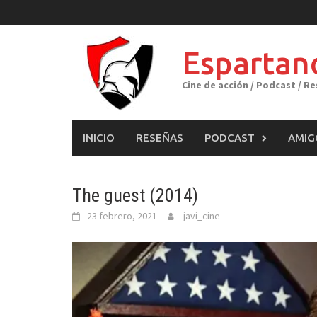
Skip
to
content
Espartan
Cine de acción / Podcast / R
INICIO
RESEÑAS
PODCAST
AMIG
The guest (2014)
23 febrero, 2021
javi_cine