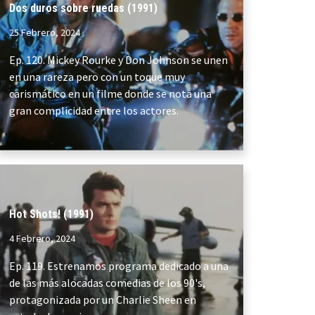
Dos duros sobre ruedas (1991)
25 Febrero, 2024
Ep. 120. Mickey Rourke y Don Johnson se unen
en una rareza pero con un toque muy
carismático en un filme donde se nota una
gran complicidad entre los actores.
Hot Shots! (1991)
4 Febrero, 2024
Ep. 119. Estrenamos programa dedicado a una
de las más alocadas comedias de los 90's,
protagonizada por un Charlie Sheen en