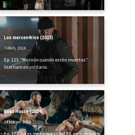
Los mercen4rios (2023)
7 Abril, 2024
Ep. 123. "Morirán cuando estén muertos".
Statham en solitario.
Road House (2024)
24 Marzo, 2024
Ep. 122. No es mejor que la del 89, pero es una