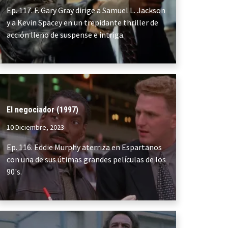
Ep. 117. F. Gary Gray dirige a Samuel L. Jackson
y a Kevin Spacey en un trepidante thriller de
acción lleno de suspense e intriga.
El negociador (1997)
10 Diciembre, 2023
Ep. 116. Eddie Murphy aterriza en Espartanos
con una de sus útimas grandes películas de los
90's.