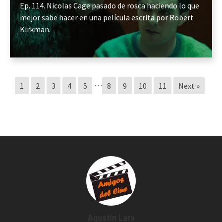
Ep. 114. Nicolas Cage pasado de rosca haciendo lo que
mejor sabe hacer en una película escrita por Robert
Kirkman.
…
1
2
3
4
5
8
9
10
11
Next »
Agustín Lara