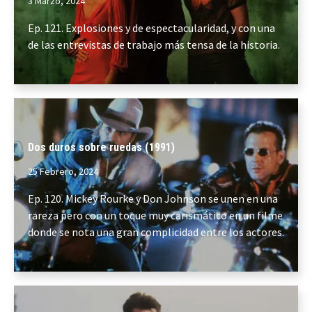
3 Marzo, 2024
Ep. 121. Explosiones y de espectacularidad, y con una
de las entrevistas de trabajo más tensa de la historia.
Dos duros sobre ruedas (1991)
25 Febrero, 2024
Ep. 120. Mickey Rourke y Don Johnson se unen en una
rareza pero con un toque muy carismático en un filme
donde se nota una gran complicidad entre los actores.