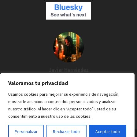
Javier Hernández
Creador de Espartanos del Cine
Valoramos tu privacidad
Agustín me dijo: "¿Por qué no grabamos un podcast?" Y desde
Usamos cookies para mejorar su experiencia de navegación,
entonces estoy por aquí. Cine / Rock /Pixel.
mostrarle anuncios o contenidos personalizados y analizar
nuestro tráfico. Al hacer clic en “Aceptar todo” usted da su
consentimiento a nuestro uso de las cookies.
Personalizar
Rechazar todo
Aceptar todo
Espartanos del Cine - 2022