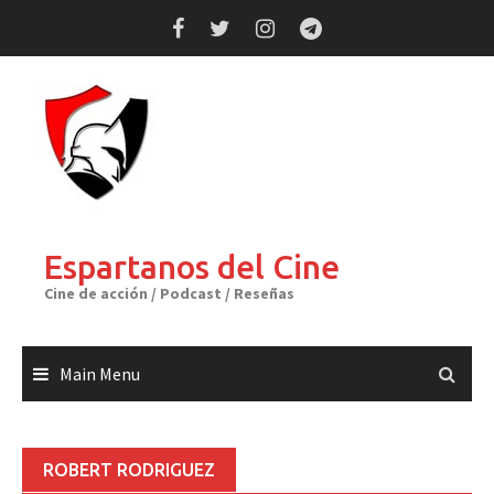
Skip
to
content
Espartanos del Cine
Cine de acción / Podcast / Reseñas
Main Menu
ROBERT RODRIGUEZ