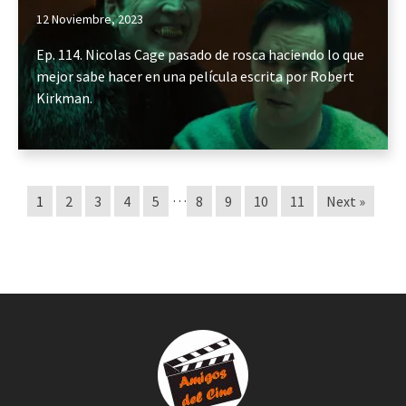
12 Noviembre, 2023
Ep. 114. Nicolas Cage pasado de rosca haciendo lo que
mejor sabe hacer en una película escrita por Robert
Kirkman.
…
1
2
3
4
5
8
9
10
11
Next »