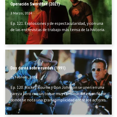
Operación Swordfish (2021)
3 Marzo, 2024
Ep. 121. Explosiones y de espectacularidad, y con una
de las entrevistas de trabajo más tensa de la historia.
Dos duros sobre ruedas (1991)
25 Febrero, 2024
Ep. 120. Mickey Rourke y Don Johnson se unen en una
rareza pero con un toque muy carismático en un filme
donde se nota una gran complicidad entre los actores.