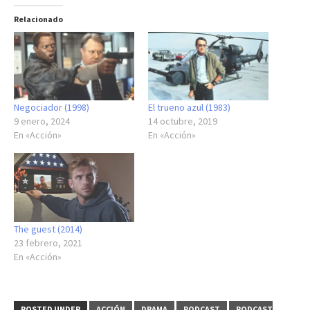
Relacionado
Negociador (1998)
El trueno azul (1983)
9 enero, 2024
14 octubre, 2019
En «Acción»
En «Acción»
The guest (2014)
23 febrero, 2021
En «Acción»
POSTED UNDER
ACCIÓN
DRAMA
PODCAST
PODCAST