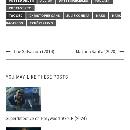
POSTED UNDER
ACCIÓN
ARTES MARCIALES
PODCAST
PODCAST 2021
TAGGED
CHRISTOPHE GANS
JULIE CONDRA
MAKO
MARK
DACASCOS
TCHÉKY KARYO
Post
The Salvation (2014)
Matar a Santa (2020)
navigation
YOU MAY LIKE THESE POSTS
Superdetective en Hollywood: Axel F. (2024)