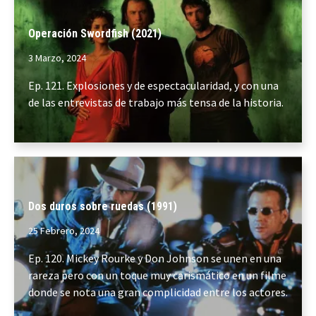
Operación Swordfish (2021)
3 Marzo, 2024
Ep. 121. Explosiones y de espectacularidad, y con una
de las entrevistas de trabajo más tensa de la historia.
Dos duros sobre ruedas (1991)
25 Febrero, 2024
Ep. 120. Mickey Rourke y Don Johnson se unen en una
rareza pero con un toque muy carismático en un filme
donde se nota una gran complicidad entre los actores.