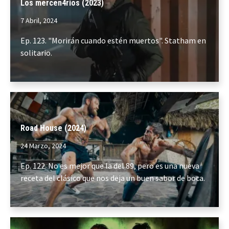
Los mercen4rios (2023)
7 Abril, 2024
Ep. 123. "Morirán cuando estén muertos". Statham en
solitario.
Road House (2024)
24 Marzo, 2024
Ep. 122. No es mejor que la del 89, pero es una nueva
receta del clásico que nos deja un buen sabor de boca.