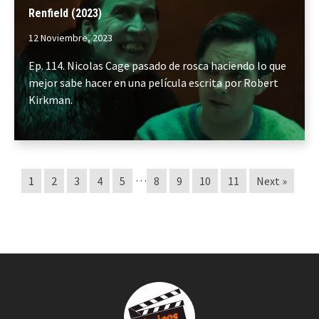
Renfield (2023)
12 Noviembre, 2023
Ep. 114. Nicolas Cage pasado de rosca haciendo lo que
mejor sabe hacer en una película escrita por Robert
Kirkman.
…
1
2
3
4
5
8
9
10
11
Next »