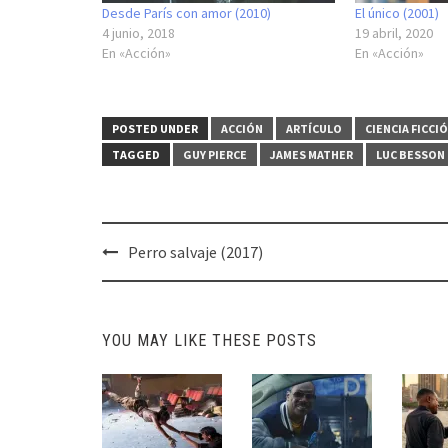
Desde París con amor (2010)
El único (2001)
4 junio, 2018
19 abril, 2020
En «Acción»
En «Acción»
POSTED UNDER
ACCIÓN
ARTÍCULO
CIENCIA FICCI
TAGGED
GUY PIERCE
JAMES MATHER
LUC BESSON
Post
Perro salvaje (2017)
navigation
YOU MAY LIKE THESE POSTS