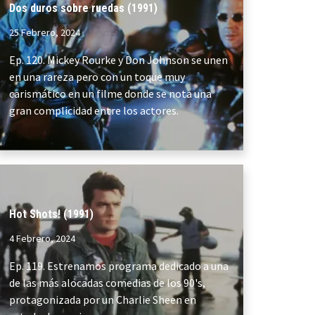
Dos duros sobre ruedas (1991)
25 Febrero, 2024
Ep. 120. Mickey Rourke y Don Johnson se unen
en una rareza pero con un toque muy
carismático en un filme donde se nota una
gran complicidad entre los actores.
Hot Shots! (1991)
4 Febrero, 2024
Ep. 119. Estrenamos programa dedicado a una
de las más alocadas comedias de los 90's,
protagonizada por un Charlie Sheen en