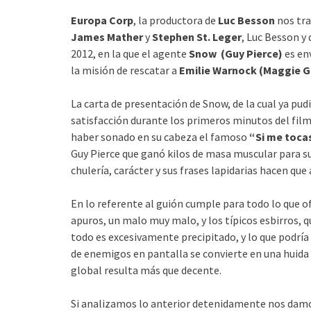
Europa Corp
, la productora de
Luc Besson
nos trae
James Mather
y
Stephen St. Leger
, Luc Besson y
2012, en la que el agente
Snow (Guy Pierce)
es en
la misión de rescatar a
Emilie Warnock (Maggie G
La carta de presentación de Snow, de la cual ya pud
satisfacción durante los primeros minutos del film
haber sonado en su cabeza el famoso
“Si me toca
Guy Pierce que ganó kilos de masa muscular para su
chulería, carácter y sus frases lapidarias hacen qu
En lo referente al guión cumple para todo lo que of
apuros, un malo muy malo, y los típicos esbirros, q
todo es excesivamente precipitado, y lo que podría
de enemigos en pantalla se convierte en una huida 
global resulta más que decente.
Si analizamos lo anterior detenidamente nos damo