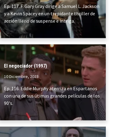
Ep. 117. F. Gary Gray dirige a Samuel L. Jackson
y a Kevin Spacey en un trepidante thriller de
acción lleno de suspense e intriga.
El negociador (1997)
10 Diciembre, 2023
Ep. 116. Eddie Murphy aterriza en Espartanos
con una de sus útimas grandes películas de los
90's.