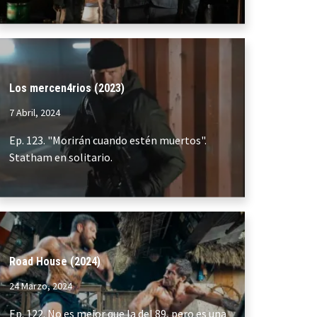
Los mercen4rios (2023)
7 Abril, 2024
Ep. 123. "Morirán cuando estén muertos".
Statham en solitario.
Road House (2024)
24 Marzo, 2024
Ep. 122. No es mejor que la del 89, pero es una