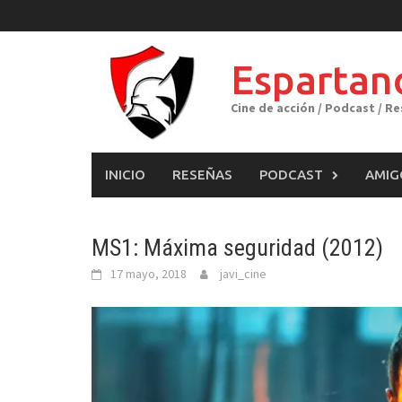
Skip
to
content
Espartan
Cine de acción / Podcast / R
INICIO
RESEÑAS
PODCAST
AMIG
MS1: Máxima seguridad (2012)
17 mayo, 2018
javi_cine