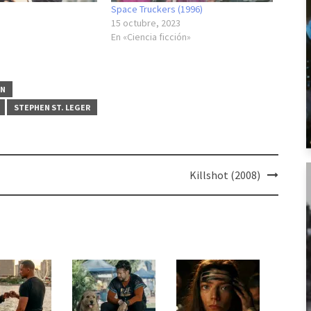
Space Truckers (1996)
15 octubre, 2023
En «Ciencia ficción»
ÓN
STEPHEN ST. LEGER
Killshot (2008)