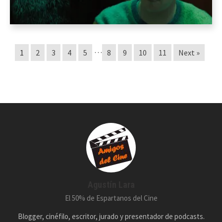
…
1
2
3
4
5
8
9
10
11
Next »
Agustín Lara
El 50% de Espartanos del Cine
Blogger, cinéfilo, escritor, jurado y presentador de podcasts.