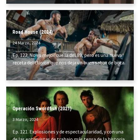
Road House (2024)
24 Marzo, 2024
Ep. 122. No es mejor que la del 89, pero es una nueva
receta del clásico que nos deja un buen sabor de boca.
Operación Swordfish (2021)
3 Marzo, 2024
Ep. 121. Explosiones y de espectacularidad, y con una
de las entrevistas de trabajo más tensa de la historia.