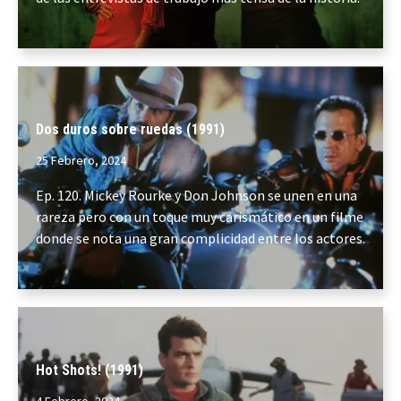
Dos duros sobre ruedas (1991)
25 Febrero, 2024
Ep. 120. Mickey Rourke y Don Johnson se unen en una
rareza pero con un toque muy carismático en un filme
donde se nota una gran complicidad entre los actores.
Hot Shots! (1991)