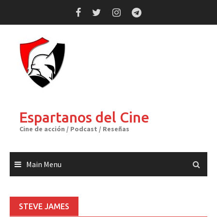
Skip
to
content
Espartanos del Cine
Cine de acción / Podcast / Reseñas
Main Menu
STEVE JAMES