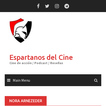
Skip
to
content
Espartanos del Cine
Cine de acción / Podcast / Reseñas
Main Menu
NORA ARNEZEDER