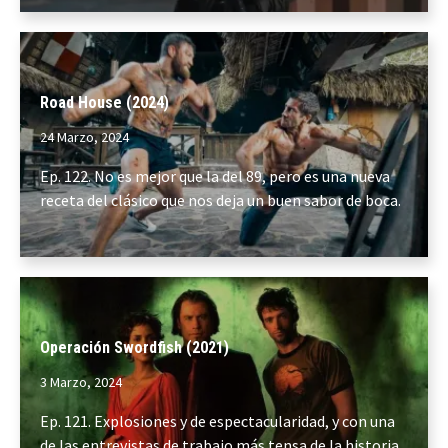
Road House (2024)
24 Marzo, 2024
Ep. 122. No es mejor que la del 89, pero es una nueva
receta del clásico que nos deja un buen sabor de boca.
Operación Swordfish (2021)
3 Marzo, 2024
Ep. 121. Explosiones y de espectacularidad, y con una
de las entrevistas de trabajo más tensa de la historia.