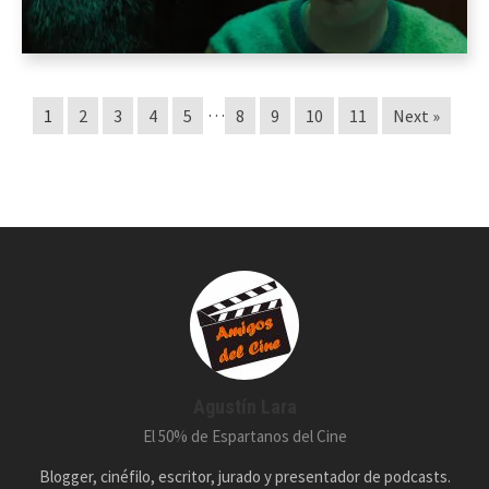
…
1
2
3
4
5
8
9
10
11
Next »
Agustín Lara
El 50% de Espartanos del Cine
Blogger, cinéfilo, escritor, jurado y presentador de podcasts.