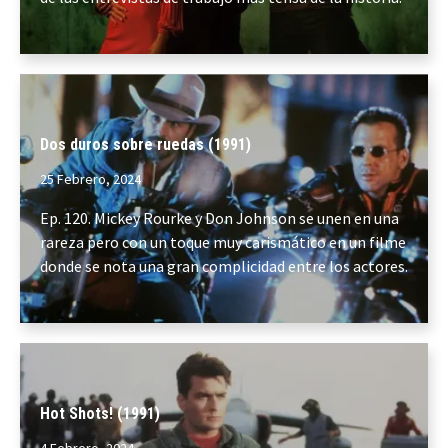
Dos duros sobre ruedas (1991)
25 Febrero, 2024
Ep. 120. Mickey Rourke y Don Johnson se unen en una
rareza pero con un toque muy carismático en un filme
donde se nota una gran complicidad entre los actores.
Hot Shots! (1991)