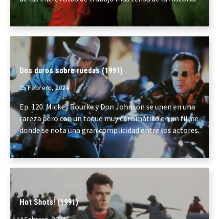
Dos duros sobre ruedas (1991)
25 Febrero, 2024
Ep. 120. Mickey Rourke y Don Johnson se unen en una
rareza pero con un toque muy carismático en un filme
donde se nota una gran complicidad entre los actores.
Hot Shots! (1991)