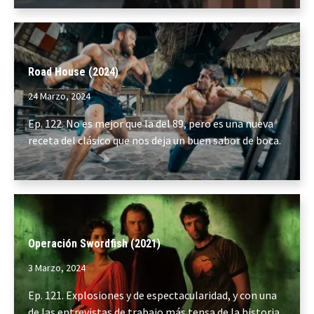
Road House (2024)
24 Marzo, 2024
Ep. 122. No es mejor que la del 89, pero es una nueva
receta del clásico que nos deja un buen sabor de boca.
Operación Swordfish (2021)
3 Marzo, 2024
Ep. 121. Explosiones y de espectacularidad, y con una
de las entrevistas de trabajo más tensa de la historia.