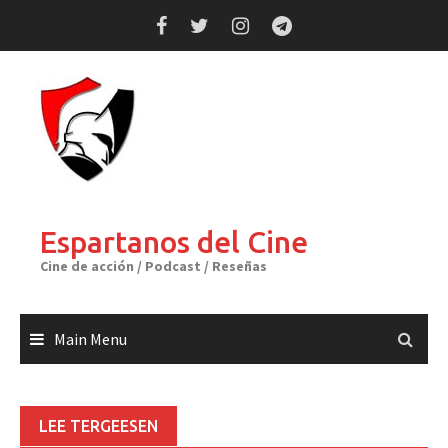
Skip
to
content
Espartanos del Cine
Cine de acción / Podcast / Reseñas
Main Menu
LEE TERGEESEN