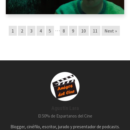
…
1
2
3
4
5
8
9
10
11
Next »
Agustín Lara
El 50% de Espartanos del Cine
Blogger, cinéfilo, escritor, jurado y presentador de podcasts.