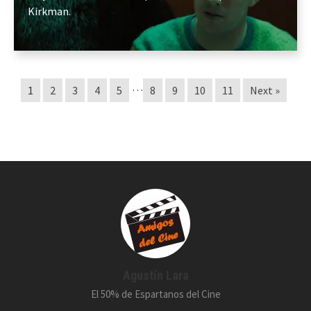
Kirkman.
…
1
2
3
4
5
8
9
10
11
Next »
Agustín Lara
El 50% de Espartanos del Cine