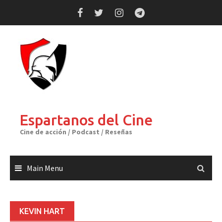
Skip
to
content
Espartanos del Cine
Cine de acción / Podcast / Reseñas
Main Menu
KEVIN HART