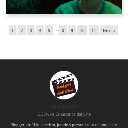
…
1
2
3
4
5
8
9
10
11
Next »
Agustín Lara
El 50% de Espartanos del Cine
Blogger, cinéfilo, escritor, jurado y presentador de podcasts.