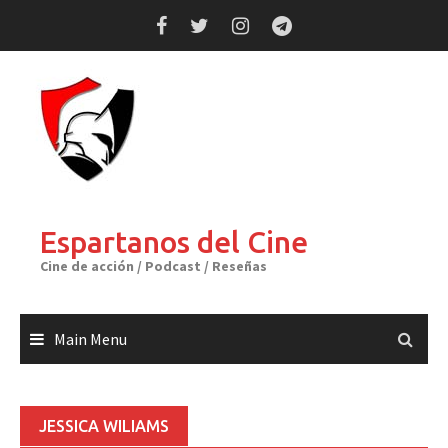
Skip
to
content
Espartanos del Cine
Cine de acción / Podcast / Reseñas
Main Menu
JESSICA WILIAMS