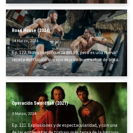
Road House (2024)
24 Marzo, 2024
Ep. 122. No es mejor que la del 89, pero es una nueva
receta del clásico que nos deja un buen sabor de boca.
Operación Swordfish (2021)
3 Marzo, 2024
Ep. 121. Explosiones y de espectacularidad, y con una
de las entrevistas de trabajo más tensa de la historia.