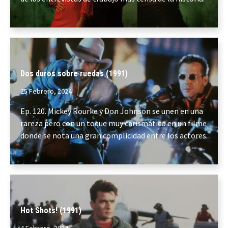
Dos duros sobre ruedas (1991)
25 Febrero, 2024
Ep. 120. Mickey Rourke y Don Johnson se unen en una
rareza pero con un toque muy carismático en un filme
donde se nota una gran complicidad entre los actores.
Hot Shots! (1991)