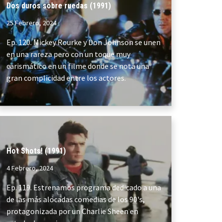
Dos duros sobre ruedas (1991)
25 Febrero, 2024
Ep. 120. Mickey Rourke y Don Johnson se unen
en una rareza pero con un toque muy
carismático en un filme donde se nota una
gran complicidad entre los actores.
Hot Shots! (1991)
4 Febrero, 2024
Ep. 119. Estrenamos programa dedicado a una
de las más alocadas comedias de los 90's,
protagonizada por un Charlie Sheen en