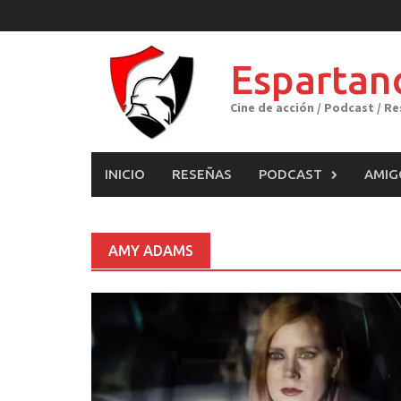
Skip
to
content
Espartan
Cine de acción / Podcast / R
INICIO
RESEÑAS
PODCAST
AMIG
AMY ADAMS