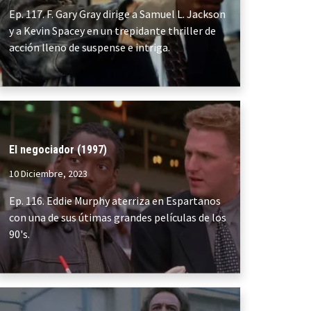
Ep. 117. F. Gary Gray dirige a Samuel L. Jackson
y a Kevin Spacey en un trepidante thriller de
acción lleno de suspense e intriga.
El negociador (1997)
10 Diciembre, 2023
Ep. 116. Eddie Murphy aterriza en Espartanos
con una de sus útimas grandes películas de los
90's.