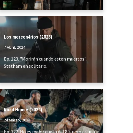
Los mercen4rios (2023)
7 Abril, 2024
Ep. 123. "Morirán cuando estén muertos".
Statham en solitario.
Road House (2024)
24 Marzo, 2024
Ep. 122. No es mejor que la del 89, pero es una