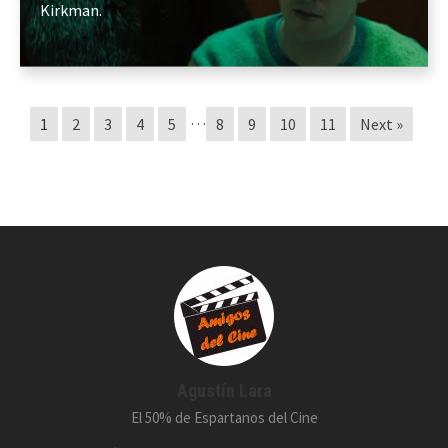
Kirkman.
…
1
2
3
4
5
8
9
10
11
Next »
Agustín Lara
El 50% de Espartanos del Cine