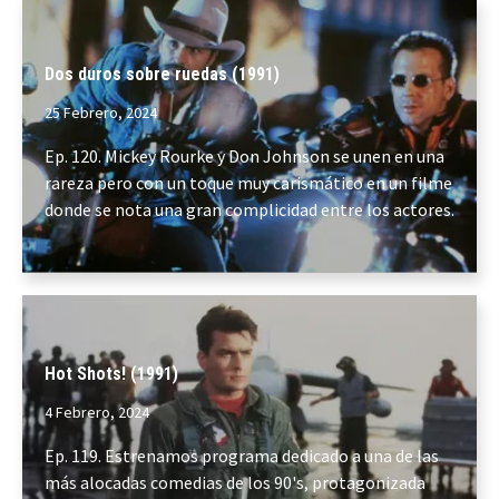
Dos duros sobre ruedas (1991)
25 Febrero, 2024
Ep. 120. Mickey Rourke y Don Johnson se unen en una
rareza pero con un toque muy carismático en un filme
donde se nota una gran complicidad entre los actores.
Hot Shots! (1991)
4 Febrero, 2024
Ep. 119. Estrenamos programa dedicado a una de las
más alocadas comedias de los 90's, protagonizada