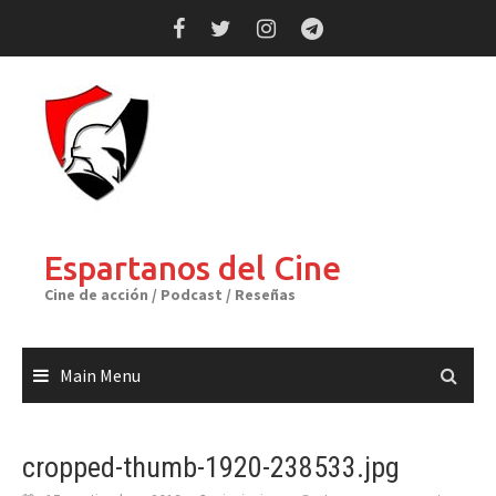
Skip
to
content
Espartanos del Cine
Cine de acción / Podcast / Reseñas
Main Menu
cropped-thumb-1920-238533.jpg