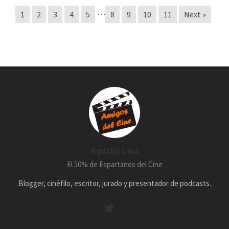
…
1
2
3
4
5
8
9
10
11
Next »
Agustín Lara
El 50% de Espartanos del Cine
Blogger, cinéfilo, escritor, jurado y presentador de podcasts.