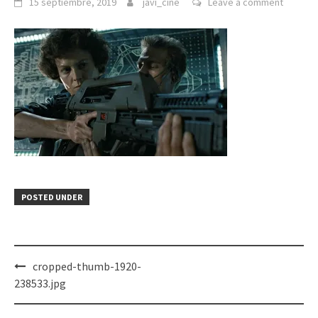
15 septiembre, 2019
javi_cine
Leave a comment
POSTED UNDER
Post
cropped-thumb-1920-
navigation
238533.jpg