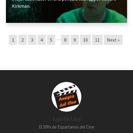
Kirkman.
…
1
2
3
4
5
8
9
10
11
Next »
Agustín Lara
El 50% de Espartanos del Cine