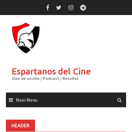
Skip
to
content
Espartanos del Cine
Cine de acción / Podcast / Reseñas
Main Menu
HEADER