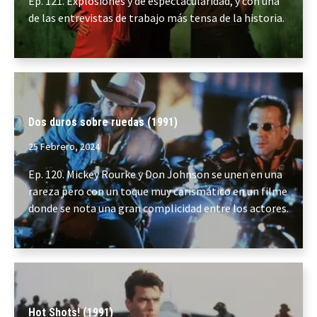
Ep. 121. Explosiones y de espectacularidad, y con una
de las entrevistas de trabajo más tensa de la historia.
Dos duros sobre ruedas (1991)
25 Febrero, 2024
Ep. 120. Mickey Rourke y Don Johnson se unen en una
rareza pero con un toque muy carismático en un filme
donde se nota una gran complicidad entre los actores.
Hot Shots! (1991)