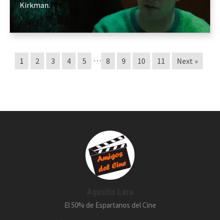
Kirkman.
…
1
2
3
4
5
8
9
10
11
Next »
Agustín Lara
El 50% de Espartanos del Cine