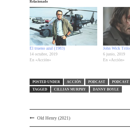
Relacionado
El trueno azul (1983)
John Wick Trilo
14 octubre, 2019
6 junio, 2019
En «Acción»
En «Acción»
POSTED UNDER
ACCIÓN
PODCAST
PODCAST 
TAGGED
CILLIAN MURPHY
DANNY BOYLE
Post
Old Henry (2021)
navigation