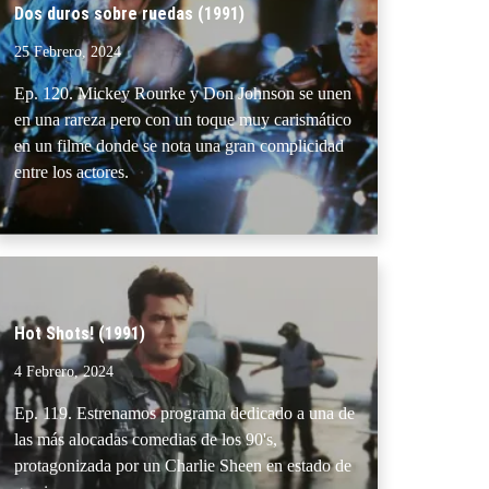
Dos duros sobre ruedas (1991)
25 Febrero, 2024
Ep. 120. Mickey Rourke y Don Johnson se unen
en una rareza pero con un toque muy carismático
en un filme donde se nota una gran complicidad
entre los actores.
Hot Shots! (1991)
4 Febrero, 2024
Ep. 119. Estrenamos programa dedicado a una de
las más alocadas comedias de los 90's,
protagonizada por un Charlie Sheen en estado de