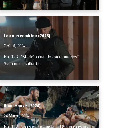
Los mercen4rios (2023)
7 Abril, 2024
Ep. 123. "Morirán cuando estén muertos".
Statham en solitario.
Road House (2024)
24 Marzo, 2024
Ep. 122. No es mejor que la del 89, pero es una