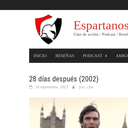
Skip
to
content
Espartanos
Cine de acción / Podcast / Rese
INICIO
RESEÑAS
PODCAST
AMIG
28 días después (2002)
24 septiembre, 2023
javi_cine