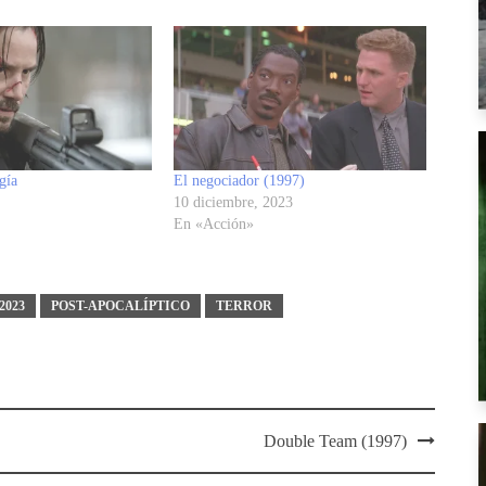
gía
El negociador (1997)
10 diciembre, 2023
En «Acción»
2023
POST-APOCALÍPTICO
TERROR
Double Team (1997)