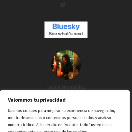
Javier Hernández
Creador de Espartanos del Cine
Valoramos tu privacidad
Agustín me dijo: "¿Por qué no grabamos un podcast?" Y desde
Usamos cookies para mejorar su experiencia de navegación,
entonces estoy por aquí. Cine / Rock /Pixel.
mostrarle anuncios o contenidos personalizados y analizar
nuestro tráfico. Al hacer clic en “Aceptar todo” usted da su
consentimiento a nuestro uso de las cookies.