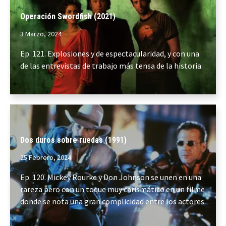
Operación Swordfish (2021)
3 Marzo, 2024
Ep. 121. Explosiones y de espectacularidad, y con una
de las entrevistas de trabajo más tensa de la historia.
Dos duros sobre ruedas (1991)
25 Febrero, 2024
Ep. 120. Mickey Rourke y Don Johnson se unen en una
rareza pero con un toque muy carismático en un filme
donde se nota una gran complicidad entre los actores.