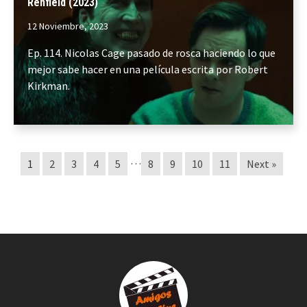
Renfield (2023)
12 Noviembre, 2023
Ep. 114. Nicolas Cage pasado de rosca haciendo lo que
mejor sabe hacer en una película escrita por Robert
Kirkman.
…
1
2
3
4
5
8
9
10
11
Next »