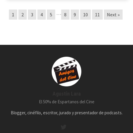
…
1
2
3
4
5
8
9
10
11
Next »
Agustín Lara
El 50% de Espartanos del Cine
Blogger, cinéfilo, escritor, jurado y presentador de podcasts.