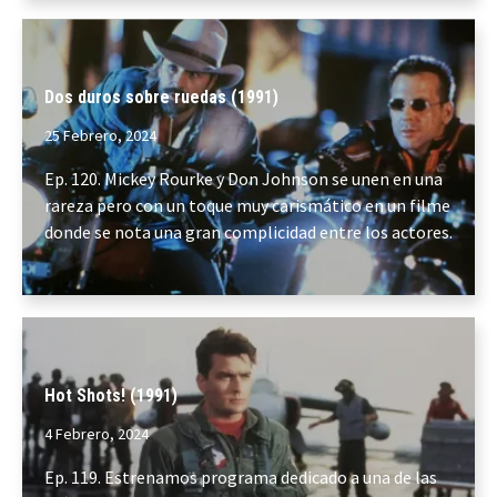
Dos duros sobre ruedas (1991)
25 Febrero, 2024
Ep. 120. Mickey Rourke y Don Johnson se unen en una
rareza pero con un toque muy carismático en un filme
donde se nota una gran complicidad entre los actores.
Hot Shots! (1991)
4 Febrero, 2024
Ep. 119. Estrenamos programa dedicado a una de las