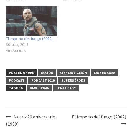
El imperio del fuego (2002)
30 julio, 2019
En «Acción»
POSTED UNDER
ACCIÓN
CIENCIA FICCIÓN
CINE EN CASA
PODCAST
PODCAST 2019
SUPERHÉROES
TAGGED
KARL URBAN
LENA HEADY
Post
Matrix 20 aniversario
El imperio del fuego (2002)
navigation
(1999)