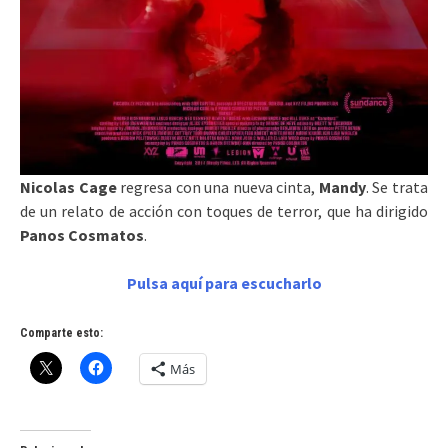
Nicolas Cage
regresa con una nueva cinta,
Mandy
. Se trata
de un relato de acción con toques de terror, que ha dirigido
Panos Cosmatos
.
P
u
l
s
a
a
q
u
í
p
a
r
a
e
s
c
u
c
h
a
r
l
o
Comparte esto:
Más