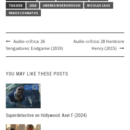
TAGGED
2018
ANDREA RISEBOROUGH
NICOLAS CAGE
PANOS COSMATOS
Post
Audio-crítica: 26
Audio-crítica: 28 Hardcore
navigation
Vengadores: Endgame (2019)
Henry (2015)
YOU MAY LIKE THESE POSTS
Superdetective en Hollywood: Axel F. (2024)