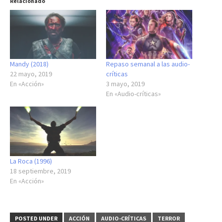
Relacionado
Mandy (2018)
Repaso semanal a las audio-
22 mayo, 2019
críticas
En «Acción»
3 mayo, 2019
En «Audio-críticas»
La Roca (1996)
18 septiembre, 2019
En «Acción»
POSTED UNDER
ACCIÓN
AUDIO-CRÍTICAS
TERROR