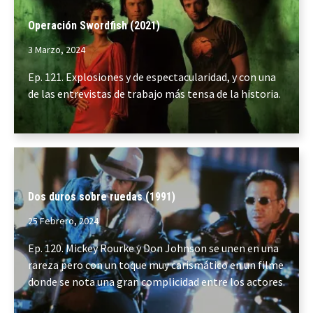
Operación Swordfish (2021)
3 Marzo, 2024
Ep. 121. Explosiones y de espectacularidad, y con una
de las entrevistas de trabajo más tensa de la historia.
Dos duros sobre ruedas (1991)
25 Febrero, 2024
Ep. 120. Mickey Rourke y Don Johnson se unen en una
rareza pero con un toque muy carismático en un filme
donde se nota una gran complicidad entre los actores.