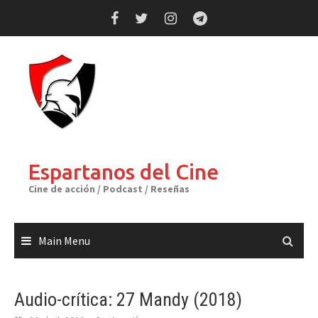
Skip
to
content
Espartanos del Cine
Cine de acción / Podcast / Reseñas
Main Menu
Audio-crítica: 27 Mandy (2018)