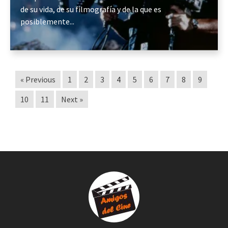
de su vida, de su filmografía y de la que es
posiblemente...
« Previous
1
2
3
4
5
6
7
8
9
10
11
Next »