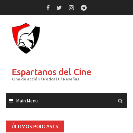
Skip
to
content
Espartanos del Cine
Cine de acción / Podcast / Reseñas
Main Menu
ÚLTIMOS PODCASTS