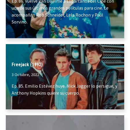
Ep. 86. Vuelve Van Damme a Espartanos del Cine con
una de sus últimas grandes películas para cine. Le
acompañan Rob Schneider, Lela Rochon y Paul
Sorvino.
Freejack (1992)
3 Octubre, 2022
Ep. 85. Emilio Estévez huye. Mick Jagger lo persigue, y
Anthony Hopkins quiere su cuerpo.