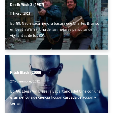
Death Wish 3 (1987)
8 Enero, 2023
Ep. 89. Nadie saca mejora basura que Charles Bronson
en Death Wish 3. Una de las mejores películas de
vigilantes de los 80’s.
Pitch Black (2000)
27 Noviembre, 2022
Ep. 88. Llega Vin Diesel a Espartanos del Cine con una
gran película de ciencia ficción cargada de acción y
terror.