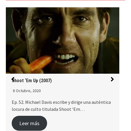
Escalofrío (2001)
4 Octubre, 2020
una auténtica
Ep. 51. Los crímenes del asesino en serie co
como «La mano de Dios» están…
Leer más