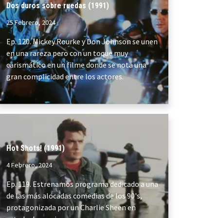
Dos duros sobre ruedas (1991)
25 Febrero, 2024
Ep. 120. Mickey Rourke y Don Johnson se unen
en una rareza pero con un toque muy
carismático en un filme donde se nota una
gran complicidad entre los actores.
Hot Shots! (1991)
4 Febrero, 2024
Ep. 119. Estrenamos programa dedicado a una
de las más alocadas comedias de los 90's,
protagonizada por un Charlie Sheen en