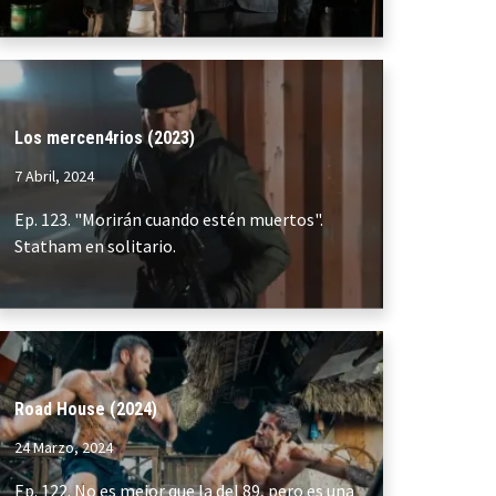
Los mercen4rios (2023)
7 Abril, 2024
Ep. 123. "Morirán cuando estén muertos".
Statham en solitario.
Road House (2024)
24 Marzo, 2024
Ep. 122. No es mejor que la del 89, pero es una