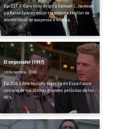
Ep. 117. F. Gary Gray dirige a Samuel L. Jackson
y a Kevin Spacey en un trepidante thriller de
acción lleno de suspense e intriga.
El negociador (1997)
10 Diciembre, 2023
Ep. 116. Eddie Murphy aterriza en Espartanos
con una de sus útimas grandes películas de los
90's.