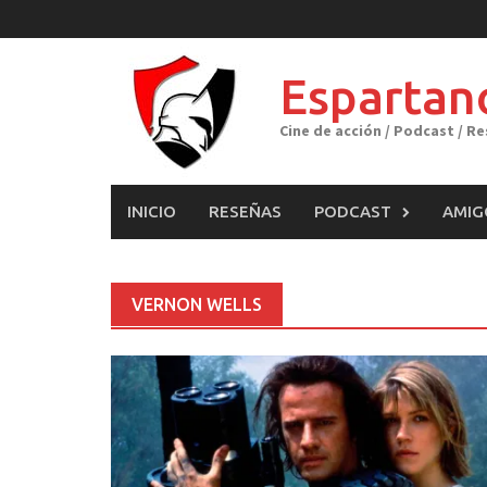
Skip
to
content
Espartan
Cine de acción / Podcast / R
INICIO
RESEÑAS
PODCAST
AMIG
VERNON WELLS