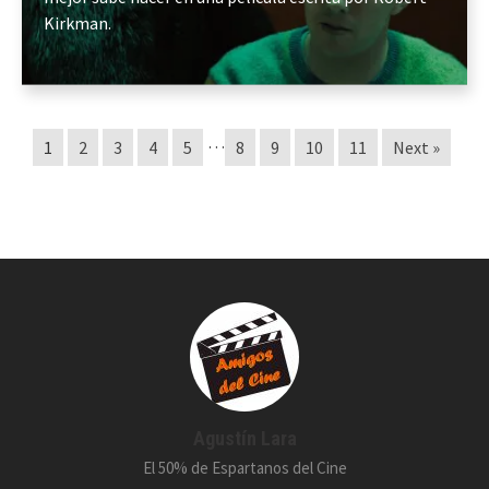
Kirkman.
…
1
2
3
4
5
8
9
10
11
Next »
Agustín Lara
El 50% de Espartanos del Cine