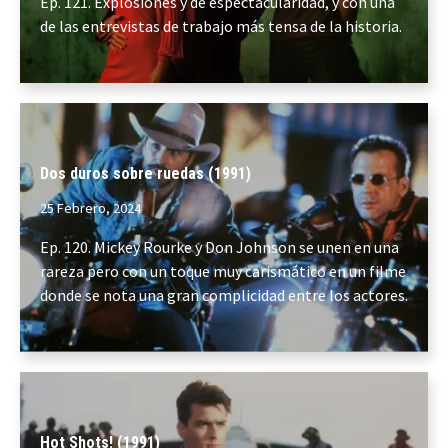
Ep. 121. Explosiones y de espectacularidad, y con una
de las entrevistas de trabajo más tensa de la historia.
Dos duros sobre ruedas (1991)
25 Febrero, 2024
Ep. 120. Mickey Rourke y Don Johnson se unen en una
rareza pero con un toque muy carismático en un filme
donde se nota una gran complicidad entre los actores.
Hot Shots! (1991)