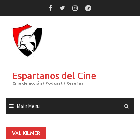
Skip
to
content
Espartanos del Cine
Cine de acción / Podcast / Reseñas
Main Menu
VAL KILMER