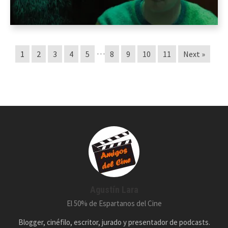
…
1
2
3
4
5
8
9
10
11
Next »
Agustín Lara
El 50% de Espartanos del Cine
Blogger, cinéfilo, escritor, jurado y presentador de podcasts.