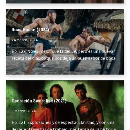
Road House (2024)
24 Marzo, 2024
Ep. 122. No es mejor que la del 89, pero es una nueva
receta del clásico que nos deja un buen sabor de boca.
Operación Swordfish (2021)
3 Marzo, 2024
Ep. 121. Explosiones y de espectacularidad, y con una
de las entrevistas de trabajo más tensa de la historia.