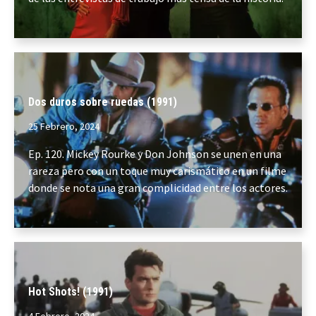
Dos duros sobre ruedas (1991)
25 Febrero, 2024
Ep. 120. Mickey Rourke y Don Johnson se unen en una
rareza pero con un toque muy carismático en un filme
donde se nota una gran complicidad entre los actores.
Hot Shots! (1991)