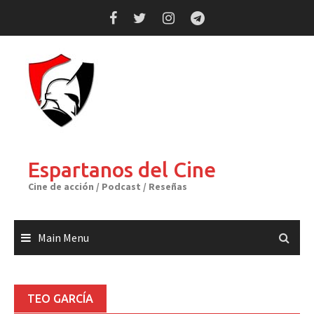
Skip
to
content
Espartanos del Cine
Cine de acción / Podcast / Reseñas
Main Menu
TEO GARCÍA