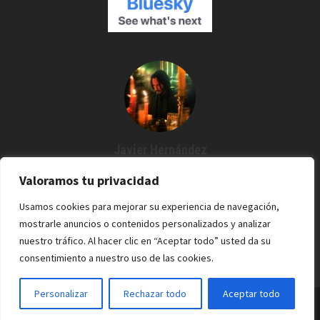
Javier Hernández
Creador de Espartanos del Cine
Valoramos tu privacidad
Agustín me dijo: "¿Por qué no grabamos un podcast?" Y desde
Usamos cookies para mejorar su experiencia de navegación,
entonces estoy por aquí. Cine / Rock /Pixel.
mostrarle anuncios o contenidos personalizados y analizar
nuestro tráfico. Al hacer clic en “Aceptar todo” usted da su
consentimiento a nuestro uso de las cookies.
Personalizar
Rechazar todo
Aceptar todo
Espartanos del Cine - 2022