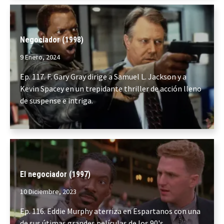
Negociador (1998)
9 Enero, 2024
Ep. 117. F. Gary Gray dirige a Samuel L. Jackson y a
Kevin Spacey en un trepidante thriller de acción lleno
de suspense e intriga.
El negociador (1997)
10 Diciembre, 2023
Ep. 116. Eddie Murphy aterriza en Espartanos con una
de sus útimas grandes películas de los 90's.