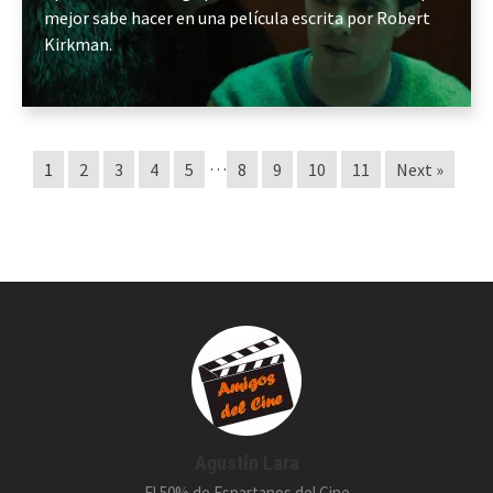
mejor sabe hacer en una película escrita por Robert
Kirkman.
…
1
2
3
4
5
8
9
10
11
Next »
Agustín Lara
El 50% de Espartanos del Cine