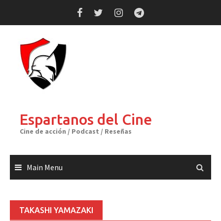
Skip
to
content
Espartanos del Cine
Cine de acción / Podcast / Reseñas
Main Menu
TAKASHI YAMAZAKI