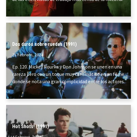
Dos duros sobre ruedas (1991)
25 Febrero, 2024
Ep. 120. Mickey Rourke y Don Johnson se unen en una
rareza pero con un toque muy carismático en un filme
donde se nota una gran complicidad entre los actores.
Hot Shots! (1991)