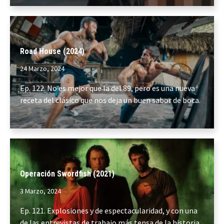
Road House (2024)
24 Marzo, 2024
Ep. 122. No es mejor que la del 89, pero es una nueva
receta del clásico que nos deja un buen sabor de boca.
Operación Swordfish (2021)
3 Marzo, 2024
Ep. 121. Explosiones y de espectacularidad, y con una
de las entrevistas de trabajo más tensa de la historia.