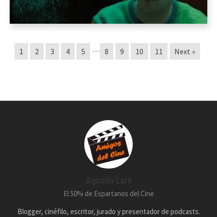
…
1
2
3
4
5
8
9
10
11
Next »
Agustín Lara
El 50% de Espartanos del Cine
Blogger, cinéfilo, escritor, jurado y presentador de podcasts.