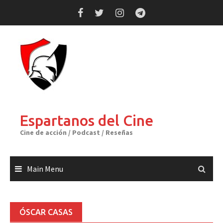
Skip
to
content
Espartanos del Cine
Cine de acción / Podcast / Reseñas
Main Menu
ÓSCAR CASAS