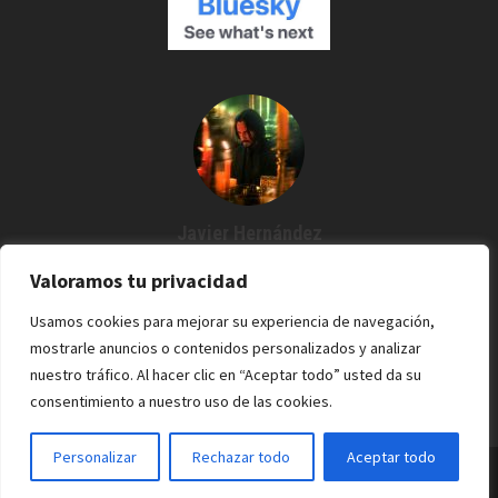
Javier Hernández
Creador de Espartanos del Cine
Valoramos tu privacidad
Agustín me dijo: "¿Por qué no grabamos un podcast?" Y desde
Usamos cookies para mejorar su experiencia de navegación,
entonces estoy por aquí. Cine / Rock /Pixel.
mostrarle anuncios o contenidos personalizados y analizar
nuestro tráfico. Al hacer clic en “Aceptar todo” usted da su
consentimiento a nuestro uso de las cookies.
Personalizar
Rechazar todo
Aceptar todo
Espartanos del Cine - 2022