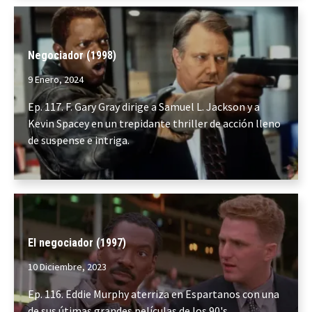
Negociador (1998)
9 Enero, 2024
Ep. 117. F. Gary Gray dirige a Samuel L. Jackson y a
Kevin Spacey en un trepidante thriller de acción lleno
de suspense e intriga.
El negociador (1997)
10 Diciembre, 2023
Ep. 116. Eddie Murphy aterriza en Espartanos con una
de sus útimas grandes películas de los 90's.