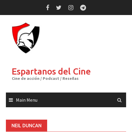
Skip
to
content
Espartanos del Cine
Cine de acción / Podcast / Reseñas
Main Menu
NEIL DUNCAN