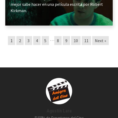
mejor sabe hacer en una película escrita por Robert
Kirkman.
…
1
2
3
4
5
8
9
10
11
Next »
Agustín Lara
El 50% de Espartanos del Cine