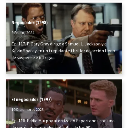
Negociador (1998)
9 Enero, 2024
Ep. 117. F. Gary Gray dirige a Samuel L. Jackson y a
Kevin Spacey en un trepidante thriller de acción lleno
de suspense e intriga.
El negociador (1997)
10 Diciembre, 2023
Ep. 116. Eddie Murphy aterriza en Espartanos con una
de sus útimas grandes películas de los 90's.