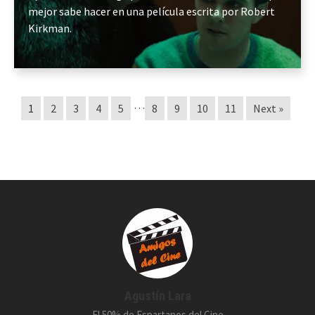
mejor sabe hacer en una película escrita por Robert
Kirkman.
…
1
2
3
4
5
8
9
10
11
Next »
Agustín Lara
El 50% de Espartanos del Cine