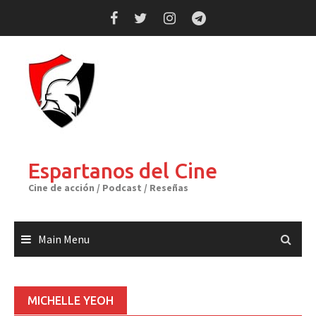
Skip
to
content
Espartanos del Cine
Cine de acción / Podcast / Reseñas
Main Menu
MICHELLE YEOH