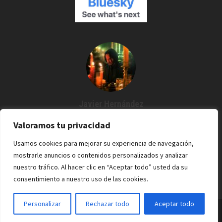
Javier Hernández
Creador de Espartanos del Cine
Valoramos tu privacidad
Agustín me dijo: "¿Por qué no grabamos un podcast?" Y desde
Usamos cookies para mejorar su experiencia de navegación,
entonces estoy por aquí. Cine / Rock /Pixel.
mostrarle anuncios o contenidos personalizados y analizar
nuestro tráfico. Al hacer clic en “Aceptar todo” usted da su
consentimiento a nuestro uso de las cookies.
Personalizar
Rechazar todo
Aceptar todo
Espartanos del Cine - 2022