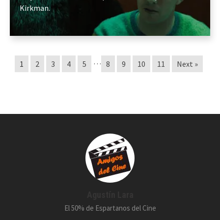
Kirkman.
…
1
2
3
4
5
8
9
10
11
Next »
Agustín Lara
El 50% de Espartanos del Cine