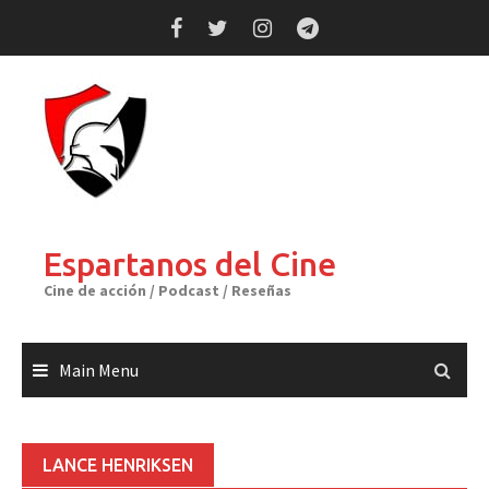
Skip
to
content
Espartanos del Cine
Cine de acción / Podcast / Reseñas
Main Menu
LANCE HENRIKSEN