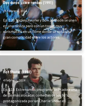
Dos duros sobre ruedas (1991)
25 Febrero, 2024
Ep. 120. Mickey Rourke y Don Johnson se unen
en una rareza pero con un toque muy
carismático en un filme donde se nota una
gran complicidad entre los actores.
Hot Shots! (1991)
4 Febrero, 2024
Ep. 119. Estrenamos programa dedicado a una
de las más alocadas comedias de los 90's,
protagonizada por un Charlie Sheen en