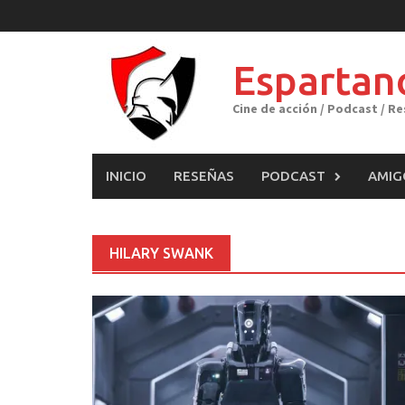
Skip
to
content
Espartan
Cine de acción / Podcast / R
INICIO
RESEÑAS
PODCAST
AMIG
HILARY SWANK