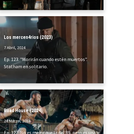
Los mercen4rios (2023)
7 Abril, 2024
Ep. 123. "Morirán cuando estén muertos".
Statham en solitario.
Road House (2024)
24 Marzo, 2024
Ep. 122. No es mejor que la del 89, pero es una