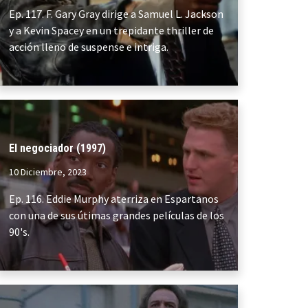
Ep. 117. F. Gary Gray dirige a Samuel L. Jackson
y a Kevin Spacey en un trepidante thriller de
acción lleno de suspense e intriga.
El negociador (1997)
10 Diciembre, 2023
Ep. 116. Eddie Murphy aterriza en Espartanos
con una de sus útimas grandes películas de los
90's.