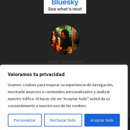
Javier Hernández
Creador de Espartanos del Cine
Valoramos tu privacidad
Agustín me dijo: "¿Por qué no grabamos un podcast?" Y desde
Usamos cookies para mejorar su experiencia de navegación,
entonces estoy por aquí. Cine / Rock /Pixel.
mostrarle anuncios o contenidos personalizados y analizar
nuestro tráfico. Al hacer clic en “Aceptar todo” usted da su
consentimiento a nuestro uso de las cookies.
Personalizar
Rechazar todo
Aceptar todo
Espartanos del Cine - 2022