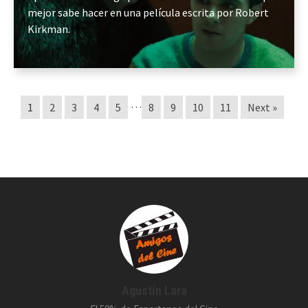
mejor sabe hacer en una película escrita por Robert
Kirkman.
…
1
2
3
4
5
8
9
10
11
Next »
Agustín Lara