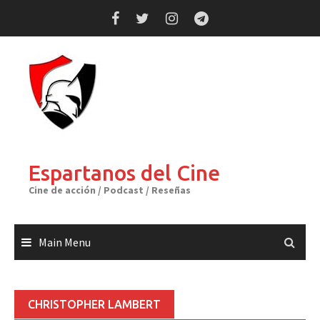
Skip
to
content
Espartanos del Cine
Cine de acción / Podcast / Reseñas
Main Menu
CHRISTOPHER LAMBERT