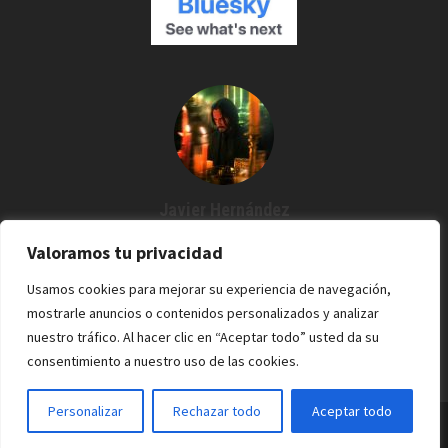
Javier Hernández
Creador de Espartanos del Cine
Valoramos tu privacidad
Agustín me dijo: "¿Por qué no grabamos un podcast?" Y desde
Usamos cookies para mejorar su experiencia de navegación,
entonces estoy por aquí. Cine / Rock /Pixel.
mostrarle anuncios o contenidos personalizados y analizar
nuestro tráfico. Al hacer clic en “Aceptar todo” usted da su
consentimiento a nuestro uso de las cookies.
Personalizar
Rechazar todo
Aceptar todo
Espartanos del Cine - 2022