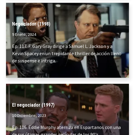
Negociador (1998)
9 Enero, 2024
Ep. 117. F. Gary Gray dirige a Samuel L. Jackson y a
Kevin Spacey en un trepidante thriller de acción lleno
de suspense e intriga.
El negociador (1997)
10 Diciembre, 2023
Ep. 116. Eddie Murphy aterriza en Espartanos con una
de sus útimas grandes películas de los 90's.