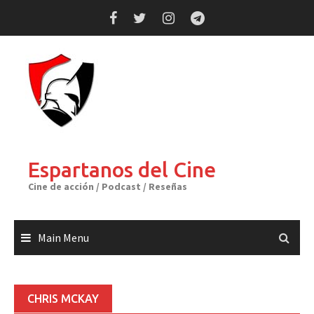
Skip
to
content
Espartanos del Cine
Cine de acción / Podcast / Reseñas
Main Menu
CHRIS MCKAY