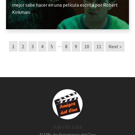
mejor sabe hacer en una película escrita por Robert
Kirkman.
…
1
2
3
4
5
8
9
10
11
Next »
Agustín Lara
El 50% de Espartanos del Cine