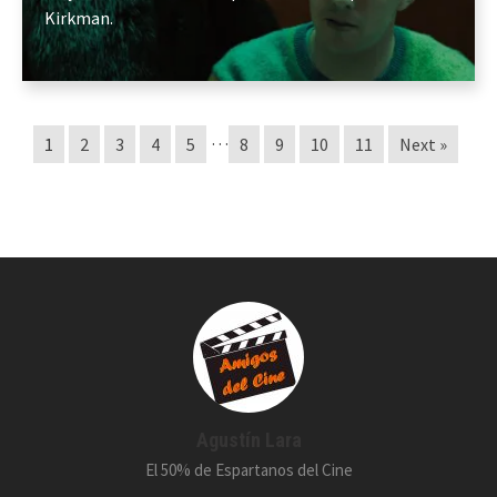
Kirkman.
…
1
2
3
4
5
8
9
10
11
Next »
Agustín Lara
El 50% de Espartanos del Cine