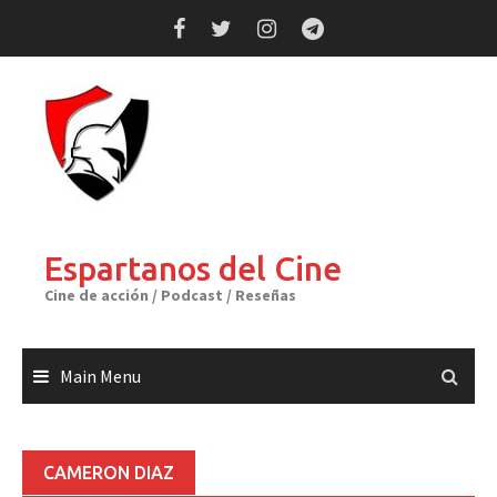
Skip
to
content
Espartanos del Cine
Cine de acción / Podcast / Reseñas
Main Menu
CAMERON DIAZ