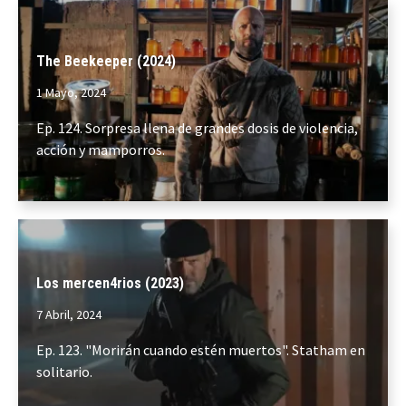
The Beekeeper (2024)
1 Mayo, 2024
Ep. 124. Sorpresa llena de grandes dosis de violencia,
acción y mamporros.
Los mercen4rios (2023)
7 Abril, 2024
Ep. 123. "Morirán cuando estén muertos". Statham en
solitario.