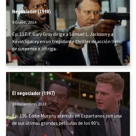
Negociador (1998)
9 Enero, 2024
Ep. 117. F. Gary Gray dirige a Samuel L. Jackson y a
Kevin Spacey en un trepidante thriller de acción lleno
de suspense e intriga.
El negociador (1997)
10 Diciembre, 2023
Ep. 116. Eddie Murphy aterriza en Espartanos con una
de sus útimas grandes películas de los 90's.