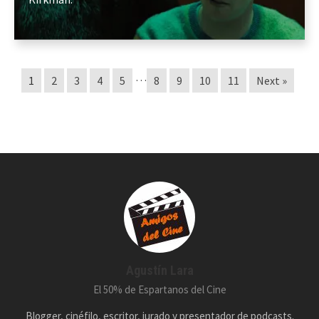
…
1
2
3
4
5
8
9
10
11
Next »
Agustín Lara
El 50% de Espartanos del Cine
Blogger, cinéfilo, escritor, jurado y presentador de podcasts.