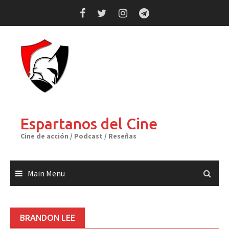
Skip
to
content
Espartanos del Cine
Cine de acción / Podcast / Reseñas
Main Menu
BRANDON LEE