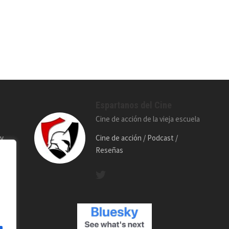
Espartanos del Cine
Cine de acción de la vieja escuela
 y
Cine de acción / Podcast /
Reseñas