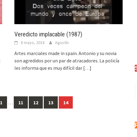
Veredicto implacable (1987)
8 mayo, 2018
Agustín
Artes marciales made in spain. Antonio y su novia
t
son agredidos por un par de atracadores. La policía
les informa que es muy difícil dar
[…]
Es
1
…
11
12
13
14