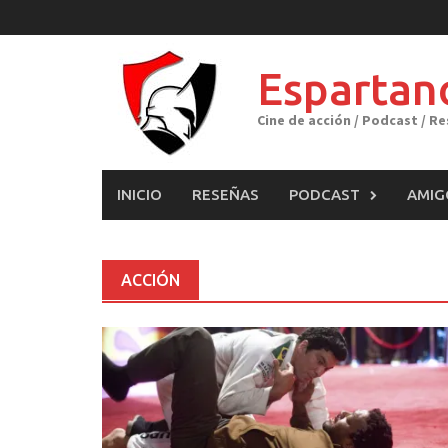
Skip
to
content
Espartan
Cine de acción / Podcast / R
INICIO
RESEÑAS
PODCAST
AMIG
ACCIÓN